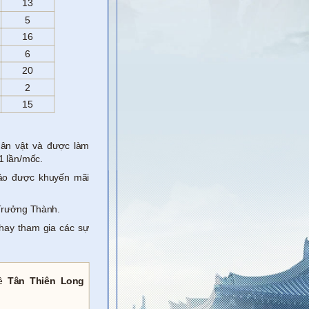
13
5
16
6
20
2
15
hân vật và được làm
1 lần/mốc.
ảo được khuyến mãi
Trưởng Thành.
hay tham gia các sự
về
Tân Thiên Long