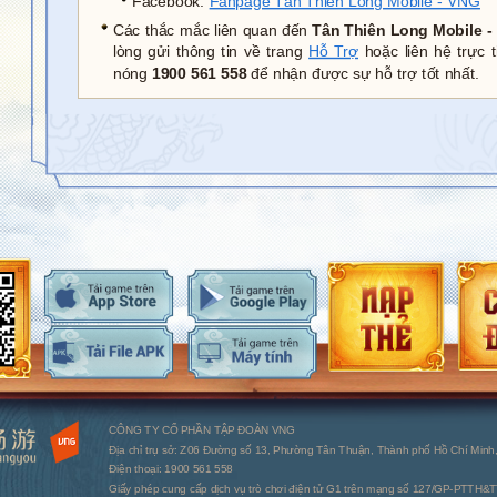
Facebook:
Fanpage Tân Thiên Long Mobile - VNG
Các thắc mắc liên quan đến
Tân Thiên Long Mobile 
lòng gửi thông tin về trang
Hỗ Trợ
hoặc liên hệ trực 
nóng
1900 561 558
để nhận được sự hỗ trợ tốt nhất.
CÔNG TY CỔ PHẦN TẬP ĐOÀN VNG
Địa chỉ trụ sở: Z06 Đường số 13, Phường Tân Thuận, Thành phố Hồ Chí Minh,
Điện thoại: 1900 561 558
Giấy phép cung cấp dịch vụ trò chơi điện tử G1 trên mạng số 127/GP-PTTH&TT