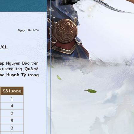
Ngày: 30-01-24
/01.
nạp Nguyên Bảo trên
uà tương ứng.
Quà sẽ
các Huynh Tỷ trong
Số lượng
1
4
2
8
3