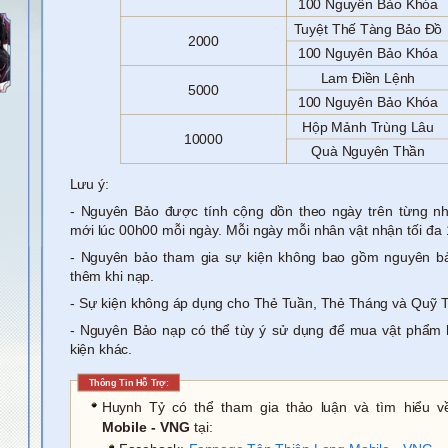
100 Nguyên Bảo Khóa
Tuyệt Thế Tàng Bảo Đồ
2000
100 Nguyên Bảo Khóa
Lam Điền Lệnh
5000
100 Nguyên Bảo Khóa
Hộp Mảnh Trùng Lâu
10000
Quà Nguyên Thần
Lưu ý:
- Nguyên Bảo được tính cộng dồn theo ngày trên từng n
mới lúc 00h00 mỗi ngày. Mỗi ngày mỗi nhân vật nhận tối đa 
- Nguyên bảo tham gia sự kiện không bao gồm nguyên b
thêm khi nạp.
- Sự kiện không áp dụng cho Thẻ Tuần, Thẻ Tháng và Quỹ 
- Nguyên Bảo nạp có thể tùy ý sử dụng để mua vật phẩm 
kiện khác.
Thông Tin Hỗ Trợ:
Huynh Tỷ có thể tham gia thảo luận và tìm hiểu 
Mobile - VNG
tại: