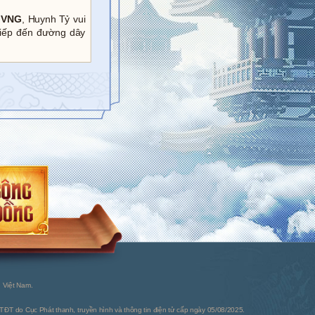
- VNG
, Huynh Tỷ vui
tiếp đến đường dây
 Việt Nam.
ĐT do Cục Phát thanh, truyền hình và thông tin điện tử cấp ngày 05/08/2025.