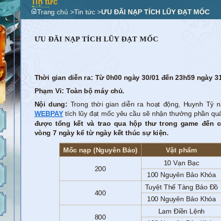
Tin tức
Trang chủ
>
Tin tức
>
ƯU ĐÃI NẠP TÍCH LŨY ĐẠT MỐC
ƯU ĐÃI NẠP TÍCH LŨY ĐẠT MỐC
Thời gian diễn ra: Từ 0h00 ngày 30/01 đến 23h59 ngày 31
Phạm Vi: Toàn bộ máy chủ.
Nội dung:
Trong thời gian diễn ra hoạt động, Huynh Tỷ 
WEBPAY
tích lũy đạt mốc yêu cầu sẽ nhận thưởng phần q
được tổng kết và trao qua hộp thư trong game đến 
vòng 7 ngày kể từ ngày kết thúc sự kiện.
Mốc nạp (Nguyên Bảo)
Vật phẩm
10 Vạn Bạc
200
100 Nguyên Bảo Khóa
Tuyệt Thế Tàng Bảo Đồ
400
100 Nguyên Bảo Khóa
Lam Điền Lệnh
800