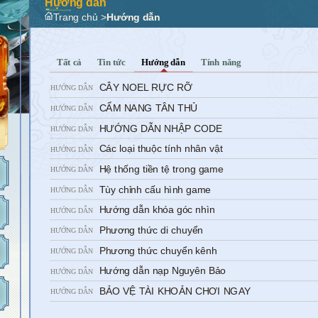
Hướng dẫn
Trang chủ
>
Hướng dẫn
Tất cả
Tin tức
Hướng dẫn
Tính năng
CÂY NOEL RỰC RỠ
HƯỚNG DẪN
CẨM NANG TÂN THỦ
HƯỚNG DẪN
HƯỚNG DẪN NHẬP CODE
HƯỚNG DẪN
Các loại thuộc tính nhân vật
HƯỚNG DẪN
Hệ thống tiền tệ trong game
HƯỚNG DẪN
Tùy chỉnh cấu hình game
HƯỚNG DẪN
Hướng dẫn khóa góc nhìn
HƯỚNG DẪN
Phương thức di chuyển
HƯỚNG DẪN
Phương thức chuyển kênh
HƯỚNG DẪN
Hướng dẫn nạp Nguyên Bảo
HƯỚNG DẪN
BẢO VỆ TÀI KHOẢN CHƠI NGAY
HƯỚNG DẪN