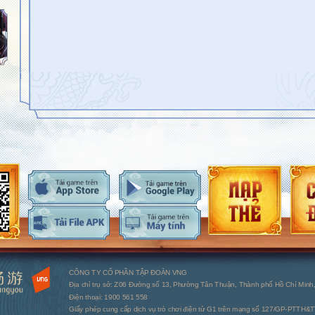
CÔNG TY CỔ PHẦN TẬP ĐOÀN VNG
Địa chỉ trụ sở: Z06 Đường số 13, Phường Tân Thuận, Thành phố Hồ Chí Minh,
Điện thoại: 1900 561 558
Giấy phép cung cấp dịch vụ trò chơi điện tử G1 trên mạng số 127/GP-PTTH&TT